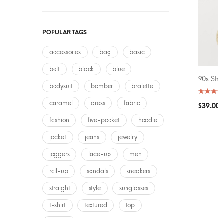
AVERA
POPULAR TAGS
accessories
bag
basic
belt
black
blue
90s S
SELEC
bodysuit
bomber
bralette
caramel
dress
fabric
$
39.0
fashion
five-pocket
hoodie
jacket
jeans
jewelry
joggers
lace-up
men
roll-up
sandals
sneakers
straight
style
sunglasses
t-shirt
textured
top