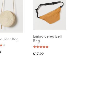
GE RATING
(1)
(1)
Embroidered Belt
ADD TO CART
houlder Bag
T OPTIONS
Bag
0
$
17.99