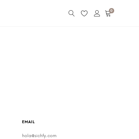
0
EMAIL
hola@sichfy.com